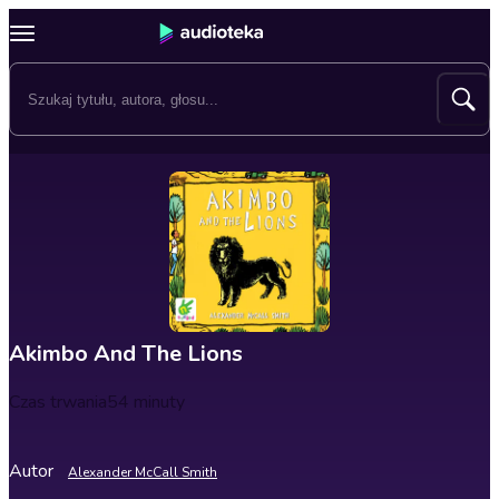
Akimbo And The Lions
Czas trwania
54 minuty
Autor
Alexander McCall Smith