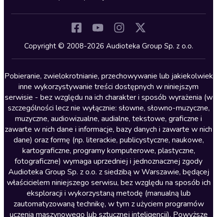
Inne języki
Komedia
Kryminały
Copyright © 2008-2026 Audioteka Group Sp. z o.o.
Lektury szkolne
Literatura anglojęzyczna
Pobieranie, zwielokrotnianie, przechowywanie lub jakiekolwiek
inne wykorzystywanie treści dostępnych w niniejszym
Literatura faktu
serwisie - bez względu na ich charakter i sposób wyrażenia (w
szczególności lecz nie wyłącznie: słowne, słowno-muzyczne,
Literatura obyczajowa
muzyczne, audiowizualne, audialne, tekstowe, graficzne i
Literatura piękna obca
zawarte w nich dane i informacje, bazy danych i zawarte w nich
dane) oraz formę (np. literackie, publicystyczne, naukowe,
Literatura piękna polska
kartograficzne, programy komputerowe, plastyczne,
Nagrania relaksacyjne
fotograficzne) wymaga uprzedniej i jednoznacznej zgody
Audioteka Group Sp. z o.o. z siedzibą w Warszawie, będącej
Nauka języków
właścicielem niniejszego serwisu, bez względu na sposób ich
Nauki humanistyczne
eksploracji i wykorzystaną metodę (manualną lub
zautomatyzowaną technikę, w tym z użyciem programów
Podcasty i audycje
uczenia maszynowego lub sztucznej inteligencji). Powyższe