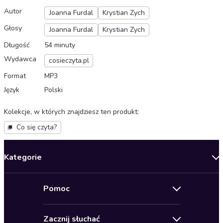
Autor
Joanna Furdal
Krystian Zych
Głosy
Joanna Furdal
Krystian Zych
Długość
54 minuty
Wydawca
cosieczyta.pl
Format
MP3
Język
Polski
Kolekcje, w których znajdziesz ten produkt
:
Co się czyta?
Kategorie
Nowości
Pomoc
Oferty specjalne
Kontakt
Bestsellery
Zacznij słuchać