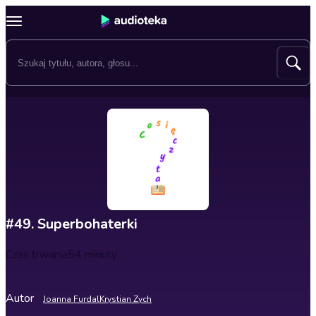
#49. Superbohaterki
Czas trwania
54 minuty
Autor
Joanna Furdal
Krystian Zych