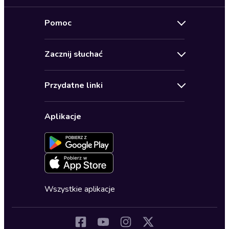
Nowości
Pomoc
Oferty specjalne
Kontakt
Bestsellery
Zacznij słuchać
Pomoc
Audioseriale
Audioteka Klub
Regulamin
Biografie
Przydatne linki
Karnety
Polityka prywatności
Biznes, marketing, ekonomia
Wybierz wersję językową
Karty upominkowe
Ustawienia prywatności
Dla dzieci
Aplikacje
Dołącz do newslettera
Aktywuj kartę
Formularz zgłaszania nielegalnych treści
Dla młodzieży
Blog
Oferta dla firm i bibliotek
Deklaracja dostępności
Erotyczne
Zapowiedzi
Fantastyka
Cykle audiobooków
Horror
Wszystkie aplikacje
Inne języki
Komedia