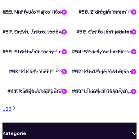
Joanna Furdal, Krystian Zych
Joanna Furdal, Krystian Zych
#59. Nie tylko Kajko i Kokosz
#58. Z drugim dnem
2.3
Joanna Furdal, Krystian Zych
Joanna Furdal, Krystian Zych
#57. Drzwi, lustro, lodówka, czyli… drogi do innych światów
#56. Czy to jest jadalne?
Joanna Furdal, Krystian Zych
Joanna Furdal, Krystian Zych
#55. Strachy na Lachy – cz. 2
#54. Strachy na Lachy – cz. 1
Joanna Furdal, Krystian Zych
Joanna Furdal, Krystian Zych
#53. Zaśnij z nami
#52. Złodzieje, rozbójnicy i inni łotrzy
Joanna Furdal, Krystian Zych
Joanna Furdal, Krystian Zych
#51. Kalejdoskop polski
#50. O silnych, mądrych,wspaniałych i bohaterskich
1
2
3
Kategorie