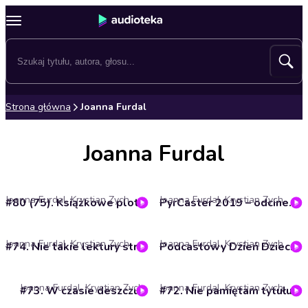
Strona główna
Joanna Furdal
Joanna Furdal
Joanna Furdal, Krystian Zych
Joanna Furdal, Krystian Zych
#80 (75). Książkowe plotki z Oplotki
PyrCaster 2019 – odcinek specjalny
Joanna Furdal, Krystian Zych
Joanna Furdal, Krystian Zych
#74. Nie takie lektury straszne, jak w szkole
Podcastowy Dzień Dziecka 2019
Joanna Furdal, Krystian Zych
Joanna Furdal, Krystian Zych
#73. W czasie deszczu
#72. Nie pamiętam tytułu, ale okładka była zielona