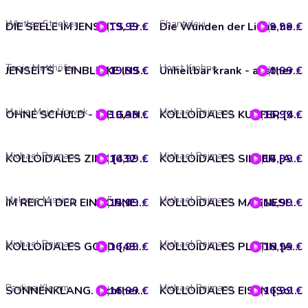
Whitley Strieber
Shantidevi
19,99 €
DIE SEELE IM JENSEITS. Erleuchtung geschieht, wenn von uns nichts als Liebe übrig ist
9,99 €
Die Wunden der Liebe heilen. Eine heilende Reise mit den Elohin der Gnade
Tanja Matthöfer
Horst Krohne
19,99 €
JENSEITS - EINBLICKE INS PARADIES
0,99 €
Unheilbar krank - austherapiert!
Maike Maja Nowak
Michael Reimann
19,99 €
OHNE SCHULD - DIE GANZE GESCHICHTE [von der SPIEGEL-Bestseller-Autorin]
16,99 €
KOLLOIDALES KUPFER [432 Hertz]
Michael Reimann
Michael Reimann
16,99 €
KOLLOIDALES ZINK [432 Hertz]
16,99 €
KOLLOIDALES SILBER [Antiviral]
Melanie Missing
Michael Reimann
15,99 €
IM REICH DER EINHÖRNER: Entspannen, Meditieren und Träumen mit den Einhörnern
16,99 €
KOLLOIDALES MAGNESIUM [432 Hertz]
Michael Reimann
Michael Reimann
16,99 €
KOLLOIDALES GOLD [432 Hertz]
16,99 €
KOLLOIDALES PLATIN [Alpha Flow & Antiviral]
Pavlina Klemm
Michael Reimann
16,99 €
SONNENKLANG. Lichtheilung durch die Plejader mit Botschaft und Anleitung
16,99 €
KOLLOIDALES EISEN [Solfeggio 174, 285, 528 Hertz]