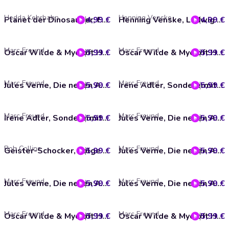
Hedda Kehrhahn
Henning Venske
4,99 €
Planet der Dinosaurier, Folge 1: SOS im Weltraum
4,99 €
Henning Venske, Ludwig Puhlnase & Amanda Windelzwerg
Marc Freund
Marc Freund
5,99 €
Oscar Wilde & Mycroft Holmes, Sonderermittler der Krone, Folge 33: Apocalypsis
5,99 €
Oscar Wilde & Mycroft Holmes, Sonderermittler der Krone, Folge 32: Im Reich des Feindes
Marc Freund
Marc Freund
5,99 €
Jules Verne, Die neuen Abenteuer des Phileas Fogg, Folge 27: Der Fluch der Harpyie
5,99 €
Irene Adler, Sonderermittlerin der Krone, Folge 8: Sog des Verderbens
Marc Freund
Marc Freund
5,99 €
Irene Adler, Sonderermittlerin der Krone, Folge 7: Tödliche Riffe
5,99 €
Jules Verne, Die neuen Abenteuer des Phileas Fogg, Folge 26: Die Küste der Skelette
Bob Collins
Marc Freund
5,99 €
Geister-Schocker, Folge 99: Im Taumel des Irrsinns
5,99 €
Jules Verne, Die neuen Abenteuer des Phileas Fogg, Folge 32: Abrechnung
Marc Freund
Marc Freund
5,99 €
Jules Verne, Die neuen Abenteuer des Phileas Fogg, Folge 31: Gefährliche Wiederkehr
5,99 €
Jules Verne, Die neuen Abenteuer des Phileas Fogg, Folge 30: Der Schatz der Verdammten
Marc Freund
Marc Freund
5,99 €
Oscar Wilde & Mycroft Holmes, Sonderermittler der Krone, Folge 36: Am Ende der Zeit
5,99 €
Oscar Wilde & Mycroft Holmes, Sonderermittler der Krone, Folge 35: Zwielicht