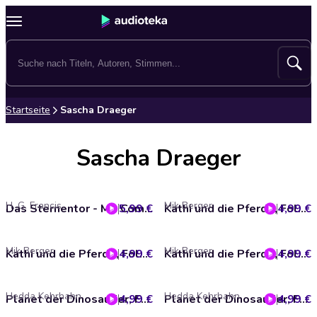
Startseite
Sascha Draeger
Sascha Draeger
H. G. Francis
Mik Berger
5,99 €
Das Sternentor - Mit Commander Perkins und Major Hoffmann, Folge 1: Der rote Nebel
4,99 €
Kathi und die Pferde, Folge 3: Gewinnen und Verlieren
Mik Berger
Mik Berger
4,99 €
Kathi und die Pferde, Folge 2: Überraschungen
4,99 €
Kathi und die Pferde, Folge 1: Frischer Wind
Hedda Kehrhahn
Hedda Kehrhahn
4,99 €
Planet der Dinosaurier, Folge 3: Die List der wilden Saurier
4,99 €
Planet der Dinosaurier, Folge 2: Besuch von den Sternen