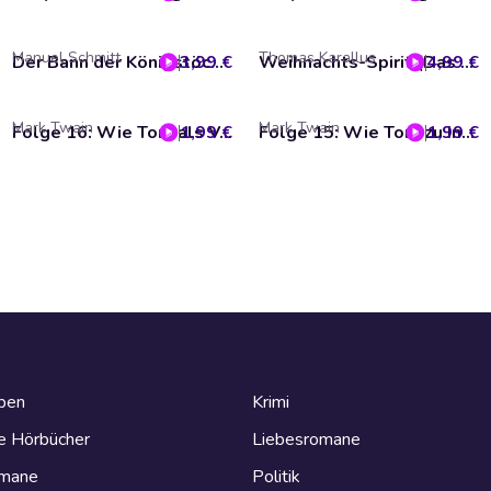
Manuel Schmitt
Thomas Karallus
3,99 €
Der Bann der Königstöchter (Die neuen Abenteuer von Yoyo und Doc Croc)
4,99 €
Weihnachts-Spirit (Das Original-Hörspiel zur TV-Serie)
Mark Twain
Mark Twain
1,99 €
Folge 16: Wie Tom als Verbrecher gejagt wurde
1,99 €
Folge 15: Wie Tom zu Indianer Joes Komplizen wurde
eben
Krimi
e Hörbücher
Liebesromane
omane
Politik