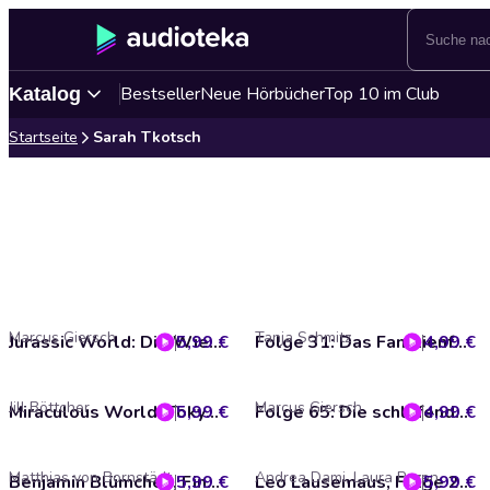
Bestseller
Neue Hörbücher
Top 10 im Club
Katalog
Startseite
Sarah Tkotsch
Marcus Giersch
Tanja Schmitz
5,99 €
Jurassic World: Die Wiedergeburt (Das Original-Hörspiel zum 4. Kinofilm)
4,99 €
Folge 31: Das Familienfest der Apples/ Spike zu Diensten (Das Original-Hörspiel zur TV-Serie)
Jill Böttcher
Marcus Giersch
5,99 €
Miraculous World: Tokyo - Stellar Force (Das Original-Hörspiel zum TV-Special)
4,99 €
Folge 65: Die schlafende Meerjungfrau/ Stier aus Stein (Das Original-Hörspiel zur TV-Serie)
Matthias von Bornstädt
Andrea Dami, Laura Pazen
5,99 €
Benjamin Blümchen, Find's raus mit Benjamin, Folge 13: Regenwald
5,99 €
Leo Lausemaus, Folge 20: Leo ist wütend