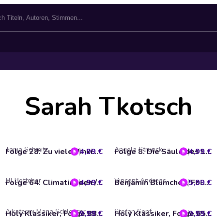
Sarah Tkotsch
Tanja Schmitz
Angela Strunck
4,99 €
Folge 28: Zu viele Pinkie Pies/ Besuch aus Mähnhattan (Das Original-Hörspiel zur TV-Serie)
4,99 €
Folge 8: Die Säule des Lichts / Die Sonnenfinsternis (Das Original-Hörspiel zur TV-Serie)
Jill Böttcher
Vincent Andreas
4,99 €
Folge 64: Climatiqueen / Enthüllungen (Das Original-Hörspiel zur TV-Serie)
5,99 €
Benjamin Blümchen, Folge 167: Der Meisterdetektiv
Aikaterini Maria Schlösser
Stefan Senf
9,99 €
Holy Klassiker, Folge 88: Rübezahl
9,99 €
Holy Klassiker, Folge 65: Der Kurier des Zaren