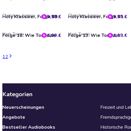
Cherokee Agnew
Cherokee Agnew
9,99 €
Holy Klassiker, Folge 60: Heidis Lehr- und Wanderjahre
9,99 €
Holy Klassiker, Folge 61: Heidi kann brauchen, was es gelernt hat
Mark Twain
Mark Twain
1,99 €
Folge 18: Wie Tom eine böse Vorahnung hatte
1,99 €
Folge 13: Wie Tom von Amy erpresst wurde
1
2
Kategorien
Neuerscheinungen
Freizeit und L
Angebote
Fremdsprachig
Bestseller Audiobooks
Historische R