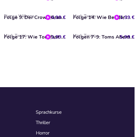
Bianca Wilkens
Mark Twain
4,99 €
Folge 9: Der Crown Grand Prix / Der Eilboten-Pokal (Das Original-Hörspiel zur TV-Serie)
1,99 €
Folge 14: Wie Ben für immer Pech zu haben glaubte
Mark Twain
Mark Twain
1,99 €
Folge 17: Wie Tom fast einen Stiefvater bekam
5,99 €
Folgen 7-9: Toms Abenteuer - Teil 3
Sprachkurse
Thriller
Horror