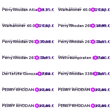
Ben Calvin Hary
Sandy Mitchell
8,95 €
Perry Rhodan Atlantis 2 Episode 01: Das neue Utopia
28,90 €
Warhammer 40.000: Ciaphas Cain 02
Sandy Mitchell
Leo Lukas
28,90 €
Warhammer 40.000: Ciaphas Cain 01
10,99 €
Perry Rhodan 2681: Welt aus Hass
Christian Montillon
Hubert Haensel
10,99 €
Perry Rhodan 2677: Rhodans Entscheidung
10,99 €
Perry Rhodan 2673: Das 106. Stockwerk
Marc A. Herren
Peter Terrid
10,99 €
Perry Rhodan 2670: Der Weg des Konstrukteu
7,00 €
Weltraumpiraten (Atlan Traversan-Zyklus 07)
Hubert Haensel
Michelle Stern
7,00 €
Der letzte Gonozal (Atlan Traversan-Zyklus 08)
8,95 €
Perry Rhodan 3386: Das Portal
Roman Schleifer
Michael G. Rosenberg
22,90 €
PERRY RHODAN Stellaris Paket 5
22,90 €
PERRY RHODAN Stellaris Paket 6
Michelle Stern
Gerry Haynaly
22,90 €
PERRY RHODAN Stellaris Paket 4
22,90 €
PERRY RHODAN Stellaris Paket 2