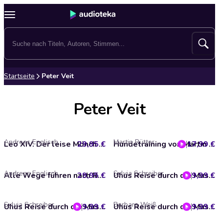
Startseite
Peter Veit
Peter Veit
Andreas Englisch
Martin Rütter
29,95 €
Leo XIV. Der leise Mönch an der Spitze der Macht - Das Hörbuch zum neuen Papst von Bestsellerautor und Vatikanexperte Andreas En
17,99 €
Hundetraining von Martin Rütter
Andreas Englisch
Sylvia Schreiber
29,95 €
Alle Wege führen nach Rom. 11 Rätsel und ein Minivan - eine turbulente Pilgerreise von Südtirol in die Ewige Stadt (Ungekürzt)
9,99 €
Uhus Reise durch die Musikgeschichte. Das 19. Jahrhundert. Die Romantik und ihre Virtuosen (2)
Sylvia Schreiber
Barbara Weiß
9,99 €
Uhus Reise durch die Musikgeschichte. Das 19. Jahrhundert. Die Romantik und ihre Opern (1)
9,99 €
Uhus Reise durch die Musikgeschichte. Das 16. Jahrhundert