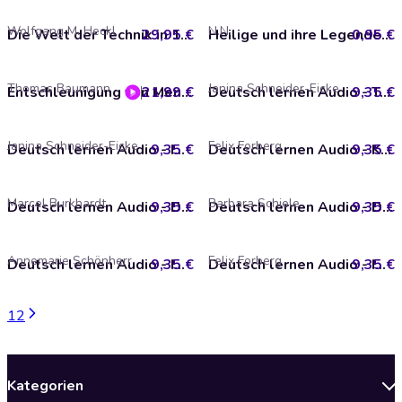
Wolfgang M. Heckl
N.N.
29,95 €
Die Welt der Technik in 100 Objekten
0,95 €
Heilige und ihre Legenden: Juni
Thomas Baumann
Janina Schneider-Eicke
21,99 €
Entschleunigung von Mensch und Hund
9,35 €
Deutsch lernen Audio - Telefonieren
Janina Schneider-Eicke
Felix Forberg
9,35 €
Deutsch lernen Audio - Im Büro
9,35 €
Deutsch lernen Audio - Kochen Sie gerne?
Marcel Burkhardt
Barbara Schiele
9,35 €
Deutsch lernen Audio - Deutsch für die Reise, Teil 2
9,35 €
Deutsch lernen Audio - Diskutieren
Annemarie Schönherr
Felix Forberg
9,35 €
Deutsch lernen Audio - Im Restaurant
9,35 €
Deutsch lernen Audio - Im Winter
1
2
Kategorien