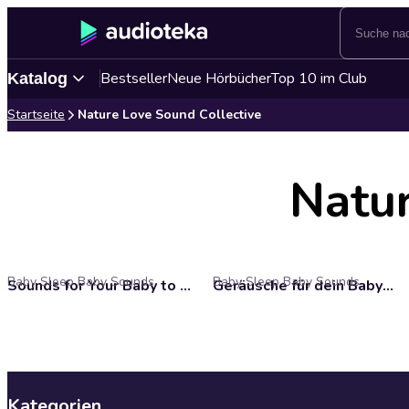
Bestseller
Neue Hörbücher
Top 10 im Club
Katalog
Startseite
Nature Love Sound Collective
Natur
Baby Sleep Baby Sounds
Baby Sleep Baby Sounds
Sounds for Your Baby to Sleep and Nature Sounds to Relax and Meditate
Geräusche für dein Baby zum Einschlafen und Naturgeräusche zum Entspannen und Meditieren
Kategorien