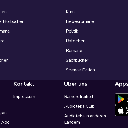
eben
Krimi
e Hörbücher
Liebesromane
omane
Politik
ire
Ratgeber
Romane
cher
Sachbücher
Science Fiction
Kontakt
Über uns
App
Impressum
Barrierefreiheit
Audioteka Club
gen
Audioteka in anderen
a Abo
Ländern