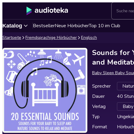
Bestseller
Neue Hörbücher
Top 10 im Club
Katalog
Startseite
Fremdsprachige Hörbücher
Englisch
Sounds for 
and Meditat
Baby Sleep Baby Sou
Sprecher
Natur
Dauer
40 Stun
Verlag
Baby 
Typ
Ungekür
Format
Hörbuc