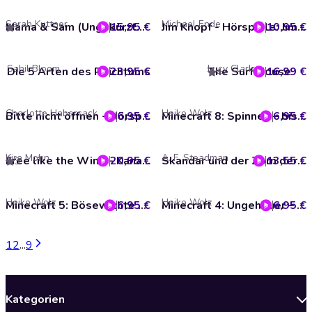
Sarah Kuttner
Michael Ende
15,95 €
Mama & Sam (Ungekürzte Lesung)
10,95 €
Jim Knopf - Hörspiele: Jim Knopf und Lukas der Lokomotivführer - Das Hörspiel
5
Sahil Bloom
Lucy Clarke
Die 5 Arten des Reichtums
23,95 €
The Surf House
16,99 €
4
Charlotte Habersack
Heiko Wolz
6,95 €
Bitte nicht öffnen - Hörspiele 5: Magic! Das Hörspiel
6,95 €
Minecraft 8: Spinnen – bis die Netze beben!
Kira Mohn
A. F. Steadman
20,95 €
Free like the Wind - Kanada, Band 2 (Ungekürzte Lesung)
13,55 €
Skandar und der Zorn der Einhörner - Skandar, Band 1 (Ungekürzte Lesung)
3
Heiko Wolz
Heiko Wolz
6,95 €
Minecraft 5: Bösewichte – bis zum Abwinken!
6,95 €
Minecraft 4: Ungeheuer – bis zum Untergang!
1
2
...
9
Kategorien