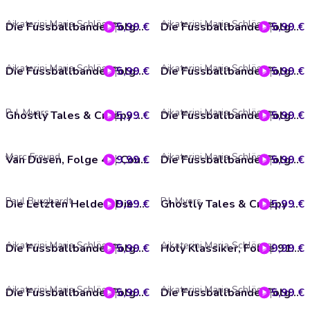
Aikaterini Maria Schlösser
Aikaterini Maria Schlösser
5,99 €
Die Fussballbande, Folge 40: Rivalen
5,99 €
Die Fussballbande, Folge 39: Das Ziel vor Augen
Aikaterini Maria Schlösser
Aikaterini Maria Schlösser
5,99 €
Die Fussballbande, Folge 38: Auf die Plätze, fertig - LOS!
5,99 €
Die Fussballbande, Folge 37: Jammern verboten!
P. J. Myers
Aikaterini Maria Schlösser
5,99 €
Ghostly Tales & Creepy Stories, Folge 8: Der Galgen (ungekürzt)
5,99 €
Die Fussballbande, Folge 36: In die Knie gezwungen
Marc Freund
Aikaterini Maria Schlösser
9,99 €
Van Dusen, Folge 40: Countdown (ungekürzt)
5,99 €
Die Fussballbande, Folge 35: Kopfbälle und Hexen
Paul Burghardt
P.J. Myers
9,99 €
Die Letzten Helden, Die Abenteuer der Letzten Helden, Folge 33: Iolaos und Virginè (ungekürzt)
5,99 €
Ghostly Tales & Creepy Stories, Folge 7: Der Leuchtturm
Aikaterini Maria Schlösser
Aikaterini Maria Schlösser
5,99 €
Die Fussballbande, Folge 30: Kopf an Kopf
9,99 €
Holy Klassiker, Folge 91: Das tapfere Schneiderlein
Aikaterini Maria Schlösser
Aikaterini Maria Schlösser
5,99 €
Die Fussballbande, Folge 29: Achtung: Hochspannung! (ungekürzt)
5,99 €
Die Fussballbande, Folge 27: Willkommen im Fussballcamp!