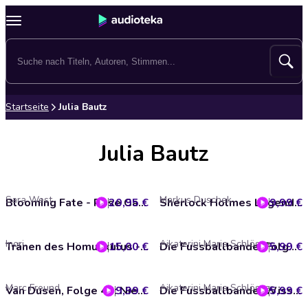
Startseite
Julia Bautz
Julia Bautz
Sara West
Markus Duschek
20,95 €
Blooming Fate - Rose Garden, Band 3 (Ungekürzte Lesung)
9,99 €
Sherlock Holmes Legends, Untold, Folge 24: Der verlorene Sohn (ungekürzt)
Inori.
Aikaterini Maria Schlösser
15,00 €
Tränen des Homunkulus - Alchemie für alle, die verschwinden möchten (ungekürzt)
5,99 €
Die Fussballbande, Folge 43: Keine Chance!
Marc Freund
Aikaterini Maria Schlösser
9,99 €
Van Dusen, Folge 46: Niemand verlässt dieses Haus
5,99 €
Die Fussballbande, Wissensliga, Folge 2: Technik und Trainingstipps