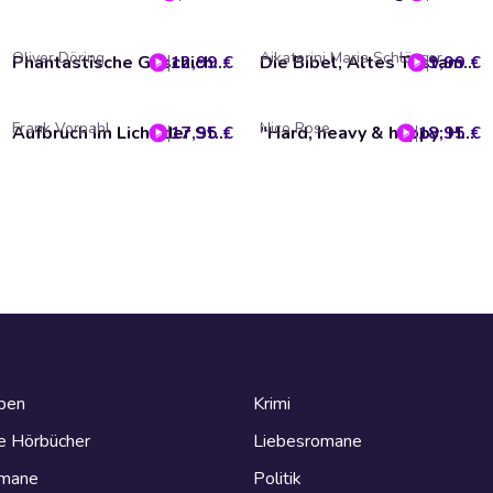
Oliver Döring
Aikaterini Maria Schlösser
12,99 €
Phantastische Geschichten, Oliver Döring - Gesammelte Werke 1 (Ungekürzt)
9,99 €
Die Bibel, Altes Testament, Folge 35: Jona und der Wal (ungekürzt)
Frank Vorpahl
Nico Rose
17,95 €
Aufbruch im Licht der Sterne
18,95 €
"Hard, heavy & happy: Heavy Metal und die Kunst des guten Lebens"
eben
Krimi
e Hörbücher
Liebesromane
omane
Politik