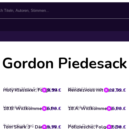
Gordon Piedesack
Aikaterini Maria Schlösser
Wilfried Huismann
9,99 €
Holy Klassiker, Folge 94: Rotkäppchen (ungekürzt)
12,99 €
Rendezvous mit dem Tod - Warum John F. Kennedy sterben musste
Hendrik Buchna
Hendrik Buchna
5,99 €
18.B: Willkommen in Porterville - Teil 2
5,99 €
18.A: Willkommen in Porterville - Teil 1
Tobias Graf-Carl
Markus Duschek
5,99 €
Tom Shark 3 - Dämon Weib
5,99 €
Poliziescho, Folge 8: Der letzte Überfall (ungekürzt)