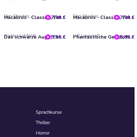
Dan Shocker
Dan Shocker
7,99 €
Macabros - Classics, Folge 6: Der Horror-Trip
7,99 €
Macabros - Classics, Folge 5: Die Schreckensgöttin
Kristina Lohfeldt
H.P. Lovecraft
5,99 €
Das schwarze Auge, Folge 14: Ruhe vor dem Sturm
6,99 €
Phantastische Geschichten, From Beyond
Sprachkurse
Thriller
Horror