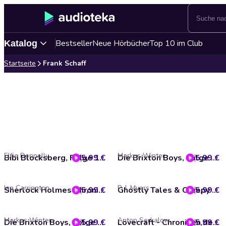
Bestseller
Neue Hörbücher
Top 10 im Club
Katalog
Startseite
Frank Schaff
Elfie Donnelly
Markus Winter
5,99 €
Bibi Blocksberg, Folge 1: Hexen gibt es doch
5,99 €
Die Brixton Boys, Folge 5: Das Phantom der Albert Hall
Ian Carrington
P. J. Myers
5,99 €
Sherlock Holmes Chronicles, Folge: Der Fluch der Mandragora, 2.Teil (ungekürzt)
5,99 €
Ghostly Tales & Creepy Stories, Folge 12: Das Ding aus dem Eis (Ungekürzt)
Markus Winter
Anton Serkalow
5,99 €
Die Brixton Boys, Folge 1: Das Rätsel der 28 Stufen
5,99 €
Lovecraft - Chroniken des Grauens, Akte 13: Das Grauen von Red Hook