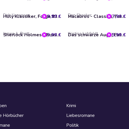
Dirk Jürgensen
Dan Shocker
9,99 €
Holy Klassiker, Folge 83: Die verlorene Welt
7,99 €
Macabros - Classics, Folge 7: Totenacker der Dämonen
James A. Brett
Kristina Lohfeldt
5,99 €
Sherlock Holmes Chronicles, Folge 66: Holmes gegen Holmes
5,99 €
Das schwarze Auge, Folge 15: Auf Schusters Rappen
eben
Krimi
e Hörbücher
Liebesromane
omane
Politik