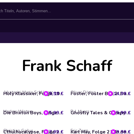
Frank Schaff
Aikaterini Maria Schlösser
Oliver Döring
9,99 €
Holy Klassiker, Folge 100: Die Reise nach Westen (ungekürzt)
14,99 €
Foster, Foster Box 2: Das Böse erstarkt (Folgen 5-9)
Markus Winter
P. J. Myers
5,99 €
Die Brixton Boys, Folge 4: Die schwarze Limousine
5,99 €
Ghostly Tales & Creepy Stories, Folge 8: Der Galgen (ungekürzt)
Christian Gailus
Eric Zerm
7,99 €
Cthulhucalypse, Folge 2: Die Bestie
9,99 €
Karl May, Folge 21: In den Schluchten des Balkan