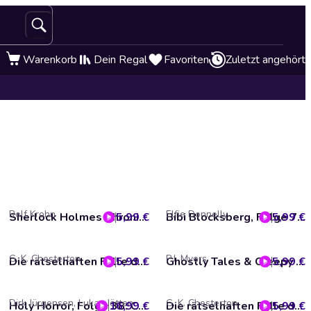
Warenkorb
Dein Regal
Favoriten
Zuletzt angehört
Rolf Krohn
Elfie Donnelly
5,99 €
Sherlock Holmes Chronicles, Folge 63: Der blutrote Edelstein
5,99 €
Bibi Blocksberg, Folge 7: Bibi heilt den Bürgermeister
G. K. Chesterton
P.J. Myers
5,99 €
Die rätselhaften Fälle des Pater Brown, Folge 17: Die falsche Form (ungekürzt)
5,99 €
Ghostly Tales & Creepy Stories, Folge 7: Der Leuchtturm
Dirk Jürgensen, Lukas Jötten
G. K. Chesterton
16,99 €
Holy Horror, Folge 38: Cthulhus Ruf 14 - Der Schatten aus der Zeit
5,99 €
Die rätselhaften Fälle des Pater Brown, Folge 15: Die Sünden des Prinzen Saradin