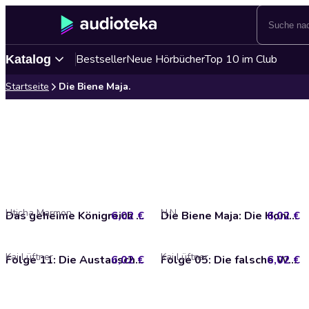
Bestseller
Neue Hörbücher
Top 10 im Club
Katalog
Startseite
Die Biene Maja.
Uticha Marmon
N.N.
6,02 €
Das geheime Königreich (Das Original-Hörspiel zum Kinofilm)
6,02 €
Die Biene Maja: Die Honigspiele - Original-Hörspiel zum Kinofilm
Kai Lüftner
Kai Lüftner
6,02 €
Folge 11: Die Austauschbiene (CGI)
6,02 €
Folge 05: Die falsche Wespe (CGI)