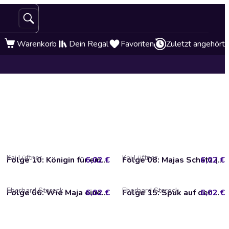
Warenkorb
Dein Regal
Favoriten
Zuletzt angehört
Kai Lüftner
Kai Lüftner
6,02 €
Folge 10: Königin für einen Tag (CGI)
6,02 €
Folge 08: Majas Schatz (CGI)
Eberhard Storeck
Eberhard Storeck
6,02 €
Folge 06: Wie Maja einen Floh rettet
6,02 €
Folge 15: Spuk auf der Waldwiese