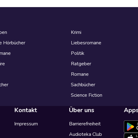
eben
Krimi
e Hörbücher
Liebesromane
omane
Politik
ire
Ratgeber
Romane
cher
Sachbücher
Science Fiction
Kontakt
Über uns
App
Impressum
Barrierefreiheit
Audioteka Club