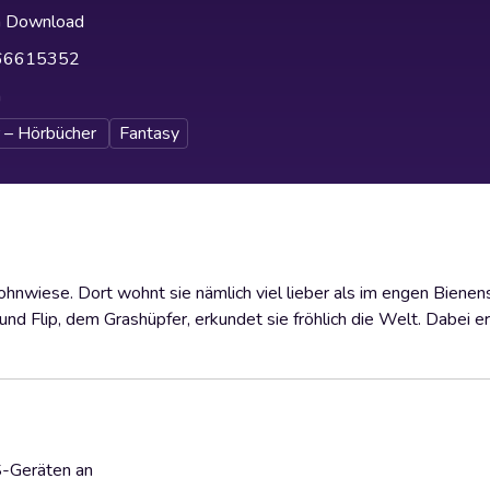
h Download
66615352
h
 – Hörbücher
Fantasy
mohnwiese. Dort wohnt sie nämlich viel lieber als im engen Bienen
d Flip, dem Grashüpfer, erkundet sie fröhlich die Welt. Dabei er
S-Geräten an