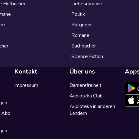
e Hörbücher
Liebesromane
omane
Politik
ire
Ratgeber
Romane
cher
Sachbücher
Science Fiction
Kontakt
Über uns
App
Impressum
Barrierefreiheit
Audioteka Club
gen
Audioteka in anderen
a Abo
Ländern
gen