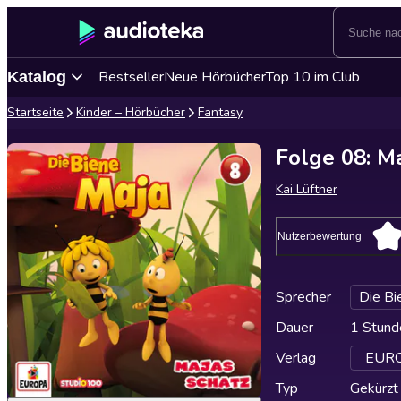
Bestseller
Neue Hörbücher
Top 10 im Club
Katalog
Startseite
Kinder – Hörbücher
Fantasy
Folge 08: Ma
Kai Lüftner
Nutzerbewertung
Sprecher
Die Bi
Dauer
1 Stund
Verlag
EUROP
Typ
Gekürzt