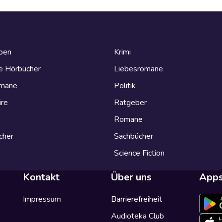
eben
Krimi
e Hörbücher
Liebesromane
omane
Politik
ire
Ratgeber
Romane
cher
Sachbücher
Science Fiction
Kontakt
Über uns
App
Impressum
Barrierefreiheit
Audioteka Club