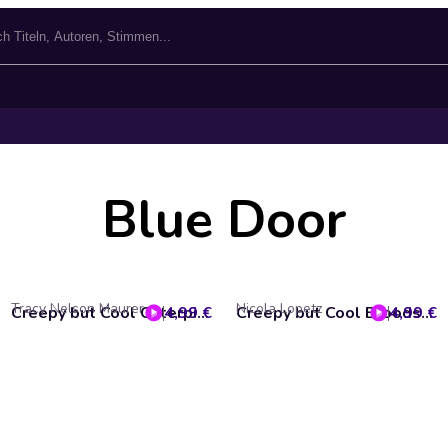
Blue Door
Tracy Nelson Maurer
Nicola Lopetz
4,99 €
Creepy but Cool Caterpillars
4,99 €
Creepy but Cool Bloodsuckers