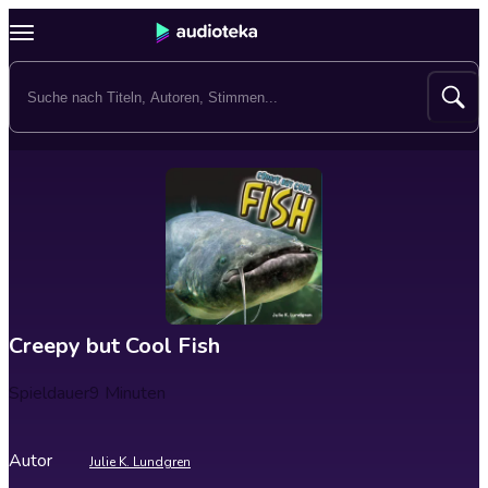
Creepy but Cool Fish
Spieldauer
9 Minuten
Autor
Julie K. Lundgren