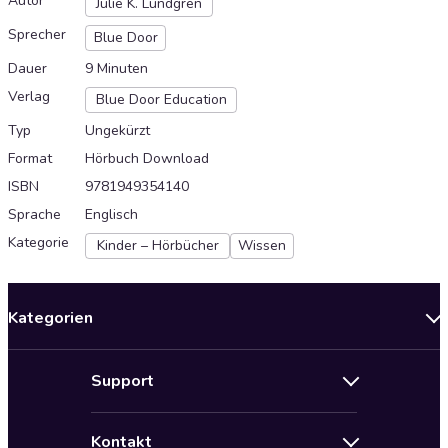
Autor
Julie K. Lundgren
Sprecher
Blue Door
Dauer
9 Minuten
Verlag
Blue Door Education
Typ
Ungekürzt
Format
Hörbuch Download
ISBN
9781949354140
Sprache
Englisch
Kategorie
Kinder – Hörbücher
Wissen
Kategorien
Neuerscheinungen
Support
Angebote
Hilfe
Bestseller Audiobooks
Kontakt