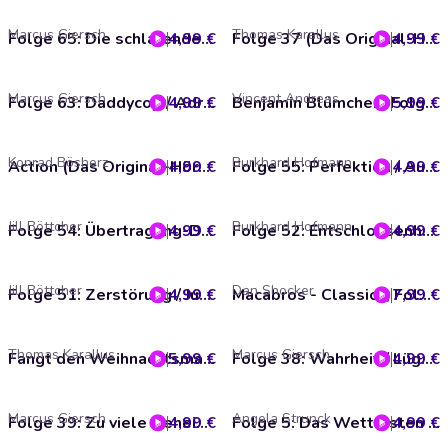
Marcus Giersch
Thomas Karallus
4,99 €
Folge 65: Die schlafende Meerjungfrau/ Stier aus Stein (Das Original-Hörspiel zur TV-Serie)
4,99 €
Folge 37 (Das Original-Hörspiel zur TV-Serie)
Marcus Giersch
Vincent Andreas
4,99 €
Folge 63: Daddycop / Adriens Großeltern (Das Original-Hörspiel zur TV-Serie)
5,99 €
Benjamin Blümchen, Folge 166: Im Football-Fieber
Konrad Bösherz
Burkhard Hofmann
4,99 €
Action (Das Original-Hörspiel zur TV-Serie)
4,99 €
Folge 55: Perfektion / Auswanderung (Das Original-Hörspiel zur TV-Serie)
Jill Böttcher
Burkhard Hofmann
4,99 €
Folge 54: Übertragung-Die Entscheidung der Kwamis (1) / Verpuffung-Die Entscheidung der Kwamis [2] [Das Original-Hörspiel zur TV
4,99 €
Folge 52: Entschlossenheit / Leidenschaft (Das Original-Hörspiel zur TV-Serie)
Jill Böttcher
Dan Shocker
4,99 €
Folge 51: Zerstörung / Jubel (Das Original-Hörspiel zur TV-Serie)
7,99 €
Macabros - Classics, Folge 8: Die Geister-Höhlen
Thomas Karallus
Marcus Giersch
5,99 €
Fangt den Weihnachtsmann (Das Original-Hörspiel zum Film)
4,99 €
Folge 38: Wahrheit / Lügen (Das Original-Hörspiel zur TV-Serie)
Marcus Giersch
Angela Strunck
4,99 €
Folge 39: Zu viele Geheimnisse / Mr. Pigeon 72 (Das Original-Hörspiel zur TV-Serie)
4,99 €
Folge 5: Das Wettrüsten / Liebling, ich habe den Kong geschrumpft (Das Original-Hörspiel zur TV-Serie)