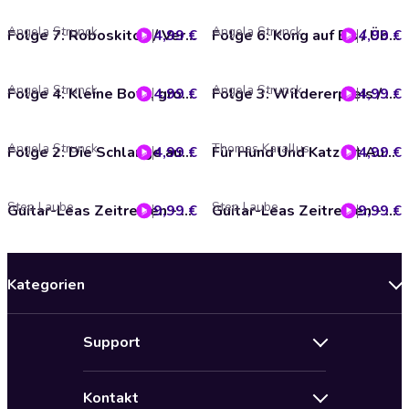
Angela Strunck
Angela Strunck
4,99 €
Folge 7: Roboskitos / Vermisst (Das Original-Hörspiel zur TV-Serie)
4,99 €
Folge 6: Kong auf Eis / Übernahme (Das Original-Hörspiel zur TV-Serie)
Angela Strunck
Angela Strunck
4,99 €
Folge 4: Kleine Bots, große Probleme / Botila-Zilla (Das Original-Hörspiel zur TV-Serie)
4,99 €
Folge 3: Wildererpreis / Das Lösegeld (Das Original-Hörspiel zur TV-Serie)
Angela Strunck
Thomas Karallus
4,99 €
Folge 2: Die Schlange auf der Lauer / Kong in 3D (Das Original-Hörspiel zur TV-Serie)
4,99 €
Für Hund Und Katz Ist Auch Noch Platz (Das Original Hörspiel zum Film)
Step Laube
Step Laube
9,99 €
Guitar-Leas Zeitreisen - Teil 4: Lea trifft Nofretete
9,99 €
Guitar-Leas Zeitreisen - Teil 5: Lea trifft Caesar
Kategorien
Neuerscheinungen
Support
Angebote
Hilfe
Bestseller Audiobooks
Kontakt