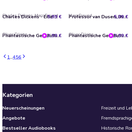
Charles Dickens, Marc Freund
Marc Freund
5,99 €
Charles Dickens - Eine Weihnachtsgeschichte
5,99 €
Professor van Dusen, Die neuen Fälle, Fall 32: Professor van Dusen auf dem Abstellgleis
Oliver Döring
Oliver Döring
3,99 €
Phantastische Geschichten, Teil 3: Das Schiff
3,99 €
Phantastische Geschichten, Captor Folge 1 von 4
1
...
4
5
6
Kategorien
Neuerscheinungen
Freizeit und L
Angebote
Fremdsprachig
Bestseller Audiobooks
Historische R