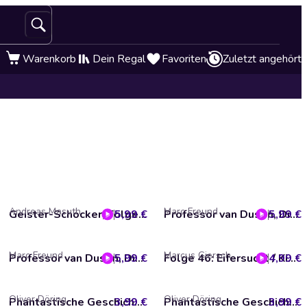
Warenkorb
Dein Regal
Favoriten
Zuletzt angehört
Andreas Masuth
Marc Freund
5,99 €
Geister-Schocker, Folge 100: Der Fluch der Hungersteine
5,99 €
Professor van Dusen, Die neuen Fälle, Fall 30: Professor van Dusen auf Wolke sieben
Marc Freund
Marcus Giersch
5,99 €
Professor van Dusen, Die neuen Fälle, Fall 26: Professor van Dusen bietet mehr
4,99 €
Folge 46: Eifersucht / Kindheitsträume (Das Original-Hörspiel zur TV-Serie)
Oliver Döring
Oliver Döring
3,99 €
Phantastische Geschichten, Das Schiff, Teil 2
3,99 €
Phantastische Geschichten, Das Schiff, Teil 1