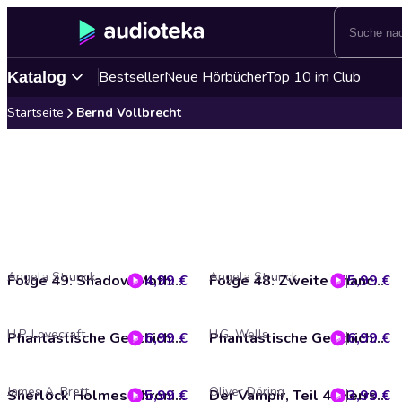
Bestseller
Neue Hörbücher
Top 10 im Club
Katalog
Startseite
Bernd Vollbrecht
Angela Strunck
Angela Strunck
4,99 €
Folge 49: Shadow Moths Falle - Teil 1+2 (Das Original-Hörspiel zur TV-Serie)
5,99 €
Folge 48: Zweite Chance / Cat Noir 2.0 / Torjäger (Das Original-Hörspiel zur TV-Serie)
H.P. Lovecraft
H.G. Wells
6,99 €
Phantastische Geschichten, From Beyond
6,99 €
Phantastische Geschichten, Der todbringende Stern
James A. Brett
Oliver Döring
5,99 €
Sherlock Holmes Chronicles, Folge 93: Der Tempel der Kali
3,99 €
Der Vampir, Teil 4: Herrscher und Diener