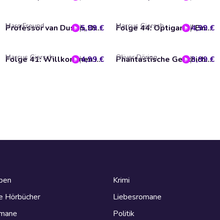
Marc Freund
Marcus Giersch
5,99 €
Professor van Dusen, Die neuen Fälle, Fall 31: Professor van Dusen hört das Gras wachsen
4,99 €
Folge 44: Optigami / Eine Falle für Ladybug (Das Original-Hörspiel zur TV-Serie)
Marcus Giersch
Oliver Döring
4,99 €
Folge 41: Willkommen in Paris / Chloé sieht gelb (Das Original-Hörspiel zur TV-Serie)
3,99 €
Phantastische Geschichten, Teil 4: Das Schiff
eben
Krimi
e Hörbücher
Liebesromane
omane
Politik