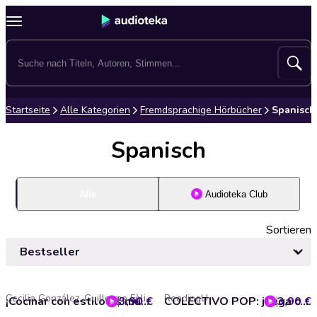
Startseite
Alle Kategorien
Fremdsprachige Hörbücher
Spanisch
Spanisch
Alle
Audioteka Club
Sortieren
Cecilia González, Guillermo Fèlix, Leandro Ávalos Blacha
ReadingU
3,90 €
¡Cocinar con estilo es muy fácil! (Completo)
3,90 €
COLECTIVO POP: juega con tus amigos (Completo)