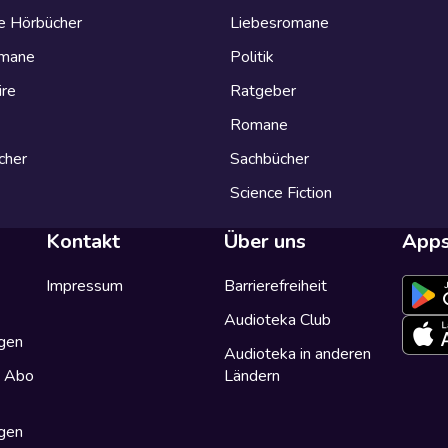
e Hörbücher
Liebesromane
omane
Politik
ire
Ratgeber
Romane
cher
Sachbücher
Science Fiction
Kontakt
Über uns
App
Impressum
Barrierefreiheit
Audioteka Club
gen
Audioteka in anderen
a Abo
Ländern
gen