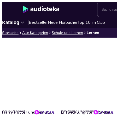
Bestseller
Neue Hörbücher
Top 10 im Club
Katalog
Startseite
Alle Kategorien
Schule und Lernen
Lernen
Youri Panneel
Wolfgang Bergmann
24,99 €
Harry Potter und der Stein der Weisen von J K. Rowling (Lektürehilfe)
14,99 €
Entwicklung von Kita-Kindern unterstützen