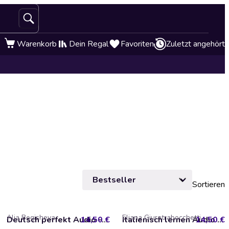
Warenkorb
Dein Regal
Favoriten
Zuletzt angehört
Sortieren
Alia Begisheva
Eliana Giuratrabocchetti
14,50 €
Deutsch perfekt Audio - Fan von einem Land
14,50 €
Italienisch lernen Audio – Calabria