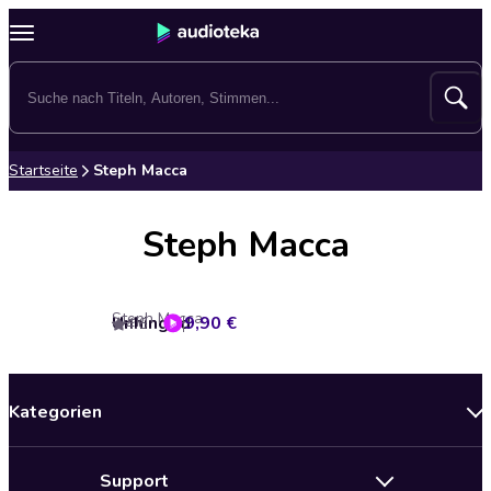
Startseite
Steph Macca
Steph Macca
Steph Macca
Unhinged
9,90 €
4.6
Kategorien
Neuerscheinungen
Support