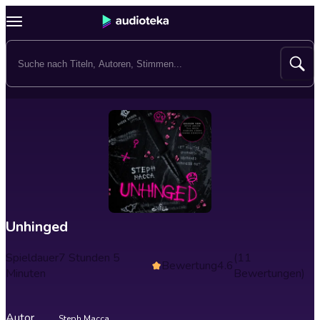
Unhinged
Spieldauer
7 Stunden 5
(11
Bewertung
4.6
Minuten
Bewertungen)
Autor
Steph Macca