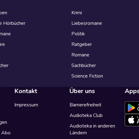
eben
Krimi
e Hörbücher
Liebesromane
omane
Politik
ire
Ratgeber
Romane
cher
Sachbücher
Science Fiction
Kontakt
Über uns
App
Impressum
Barrierefreiheit
Audioteka Club
gen
Audioteka in anderen
a Abo
Ländern