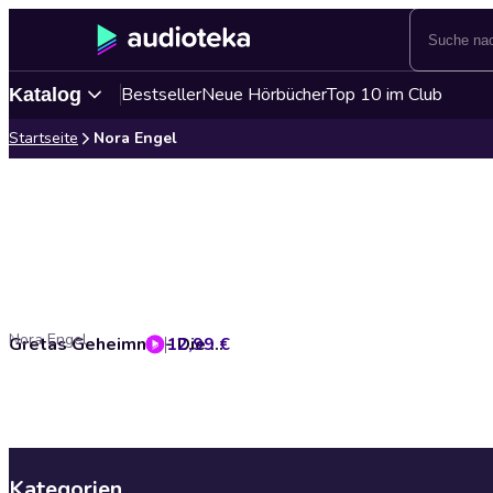
Bestseller
Neue Hörbücher
Top 10 im Club
Katalog
Startseite
Nora Engel
Nora Engel
12,99 €
Gretas Geheimnis - Die Winzerin-Reihe, Band 2 (Ungekürzt)
Kategorien