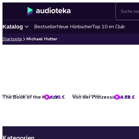
Bestseller
Neue Hörbücher
Top 10 im Club
Katalog
Startseite
Michael Hutter
Michael Hutter
Michael Hutter
4,99 €
The Book of the Kranzedan
4,99 €
Von der Prinzessin un der Fischerstochter
Kategorien