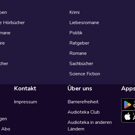
eben
Krimi
e Hörbücher
Liebesromane
omane
Politik
ire
Ratgeber
Romane
cher
Sachbücher
Science Fiction
Kontakt
Über uns
App
Impressum
Barrierefreiheit
Audioteka Club
gen
Audioteka in anderen
a Abo
Ländern