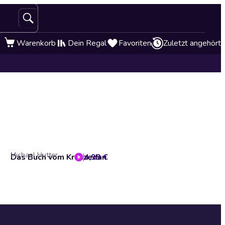
Warenkorb
Dein Regal
Favoriten
Zuletzt angehört
Michael Hutter
Das Buch vom Kranzedan
4,99 €