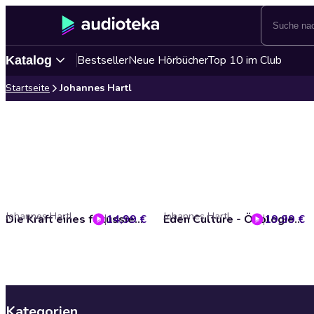
Bestseller
Neue Hörbücher
Top 10 im Club
Katalog
Startseite
Johannes Hartl
Johannes Hartl
Johannes Hartl
14,99 €
Die Kraft eines fokussierten Lebens
19,99 €
Eden Culture - Ökologie des Herzens für ein neues Morgen
Kategorien