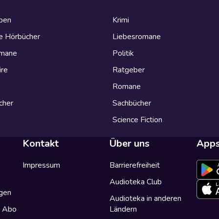
eben
Krimi
e Hörbücher
Liebesromane
omane
Politik
ire
Ratgeber
Romane
cher
Sachbücher
Science Fiction
Kontakt
Über uns
App
Impressum
Barrierefreiheit
Audioteka Club
gen
Audioteka in anderen
a Abo
Ländern