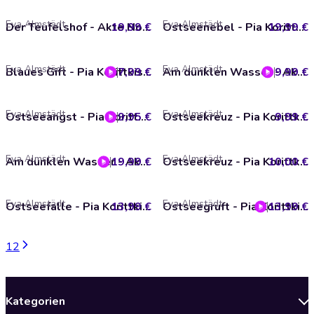
Eva Almstädt
Eva Almstädt
19,99 €
Der Teufelshof - Akte Nordsee, Teil 2 (Ungekürzt)
19,99 €
Ostseenebel - Pia Korittkis achtzehnter Fall - Kommissarin Pia Korittki, Teil 18 (Ungekürzt)
Eva Almstädt
Eva Almstädt
7,99 €
Blaues Gift - Pia Korittkis dritter Fall - Kommissarin Pia Korittki 3 (Ungekürzt)
9,99 €
Am dunklen Wasser - Akte Nordsee, Teil 1 (Gekürzt)
Eva Almstädt
Eva Almstädt
9,95 €
Ostseeangst - Pia Korittkis vierzehnter Fall - Kommissarin Pia Korittki 14 (Ungekürzt)
9,99 €
Ostseekreuz - Pia Korittkis siebzehnter Fall - Kommissarin Pia Korittki 17 (Gekürzt)
Eva Almstädt
Eva Almstädt
19,99 €
Am dunklen Wasser - Akte Nordsee, Teil 1 (Ungekürzt)
10,00 €
Ostseekreuz - Pia Korittkis siebzehnter Fall - Kommissarin Pia Korittki 17 (Ungekürzt)
Eva Almstädt
Eva Almstädt
13,99 €
Ostseefalle - Pia Korittkis sechzehnter Fall - Kommissarin Pia Korittki 16 (Ungekürzt)
13,99 €
Ostseegruft - Pia Korittkis fünfzehnter Fall - Kommissarin Pia Korittki, Folge 15 (Ungekürzt)
1
2
Kategorien