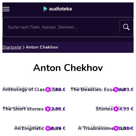
Startseite
Anton Chekhov
Anton Chekhov
Anton Chekhov
Anton Chekhov
7,99 €
Anthology of Classic Short Stories. Vol. 1 (Characters)
4,99 €
The Beauties: Essential Stories
Anton Chekhov
Anton Chekhov
2,99 €
The Short stories by Anton Chekhov
Stories
4,99 €
Anton Chekhov
Anton Chekhov
An Enigmatic Nature
0,99 €
A Troublesome Visitor
0,99 €