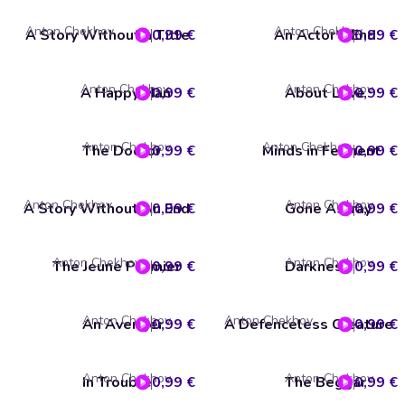
Anton Chekhov
Anton Chekhov
A Story Without a Title
0,99 €
An Actor's End
0,99 €
Anton Chekhov
Anton Chekhov
A Happy Man
0,99 €
About Love
0,99 €
Anton Chekhov
Anton Chekhov
The Doctor
0,99 €
Minds in Ferment
0,99 €
Anton Chekhov
Anton Chekhov
A Story Without An End
0,99 €
Gone Astray
0,99 €
Anton Chekhov
Anton Chekhov
The Jeune Premier
0,99 €
Darkness
0,99 €
Anton Chekhov
Anton Chekhov
An Avenger
0,99 €
A Defenceless Creature
0,99 €
Anton Chekhov
Anton Chekhov
In Trouble
0,99 €
The Beggar
0,99 €