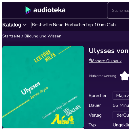
Bestseller
Neue Hörbücher
Top 10 im Club
Katalog
Startseite
Bildung und Wissen
Ulysses von
Éléonore Quinaux
Nutzerbewertung
Sprecher
Maja 
Dauer
56 Minu
Verlag
derQu
Typ
Ungekür