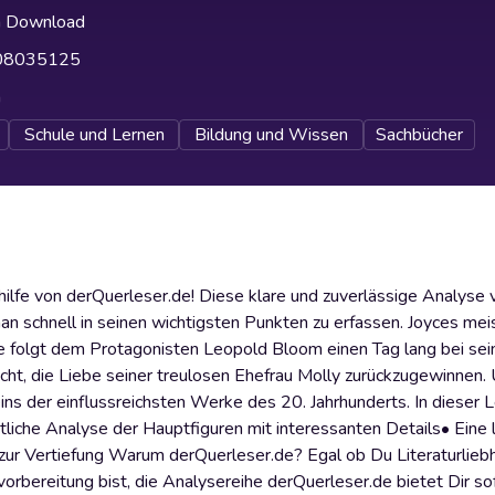
h Download
08035125
h
Schule und Lernen
Bildung und Wissen
Sachbücher
hilfe von derQuerleser.de! Diese klare und zuverlässige Analyse
an schnell in seinen wichtigsten Punkten zu erfassen. Joyces mei
folgt dem Protagonisten Leopold Bloom einen Tag lang bei sei
t, die Liebe seiner treulosen Ehefrau Molly zurückzugewinnen. U
s der einflussreichsten Werke des 20. Jahrhunderts. In dieser L
htliche Analyse der Hauptfiguren mit interessanten Details• Eine l
zur Vertiefung Warum derQuerleser.de? Egal ob Du Literaturlieb
orbereitung bist, die Analysereihe derQuerleser.de bietet Dir so