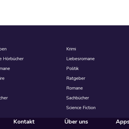
eben
Krimi
e Hörbücher
Liebesromane
omane
Politik
ire
Ratgeber
Romane
cher
Sachbücher
Science Fiction
Kontakt
Über uns
App