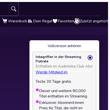
Warenkorb
Dein Regal
Favoriten
Zuletzt angehört
Vollversion anhören
Inbegriffen in der Streaming
Flatrate
Enthalten im Audioteka Club Abo
Werde Mitglied im
Teste 30 Tage gratis
Dieser und weitere 80.000
Titel enthalten im Streaming
Exklusiver Abonnent:innen
Preis für Titel, die nicht im