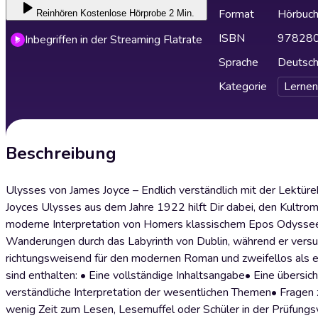
Format
Hörbuc
Reinhören
Kostenlose Hörprobe 2 Min.
ISBN
97828
Inbegriffen in der Streaming Flatrate
Sprache
Deutsc
Kategorie
Lernen
Beschreibung
Ulysses von James Joyce – Endlich verständlich mit der Lektüre
Joyces Ulysses aus dem Jahre 1922 hilft Dir dabei, den Kultrom
moderne Interpretation von Homers klassischem Epos Odyssee 
Wanderungen durch das Labyrinth von Dublin, während er versuch
richtungsweisend für den modernen Roman und zweifellos als ein
sind enthalten: • Eine vollständige Inhaltsangabe• Eine übersic
verständliche Interpretation der wesentlichen Themen• Fragen 
wenig Zeit zum Lesen, Lesemuffel oder Schüler in der Prüfungsv