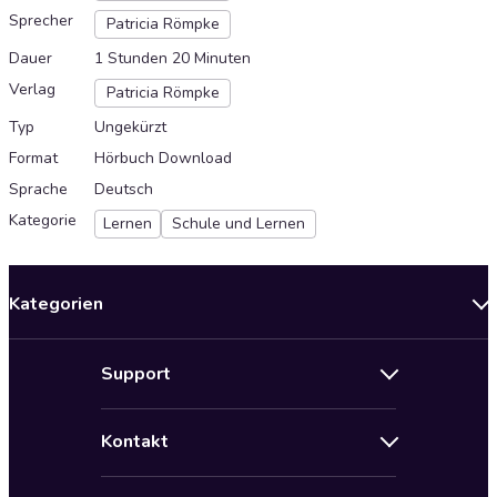
Sprecher
Patricia Römpke
Dauer
1 Stunden 20 Minuten
Verlag
Patricia Römpke
Typ
Ungekürzt
Format
Hörbuch Download
Sprache
Deutsch
Kategorie
Lernen
Schule und Lernen
Kategorien
Neuerscheinungen
Support
Angebote
Hilfe
Bestseller Audiobooks
Kontakt
Audioteka Nutzungsbedingungen
Bildung und Wissen
Impressum
AGB für Audioteka Abo