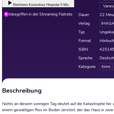
Reinhören
Kostenlose Hörprobe 5 Min.
Vanes
Inbegriffen in der Streaming Flatrate
Dauer
22 Minu
Verlag
IMAG
Typ
Ungekür
Format
Hörbuc
ISBN
42514
Sprache
Deutsc
Kategorie
Krimi
Beschreibung
Nichts an diesem sonnigen Tag deutet auf die Katastrophe hin: A
einem gewaltigen Riss im Boden zerstört, der das Haus in zwei 