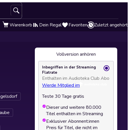
Warenkorb
Dein Regal
Favoriten
Zuletzt angehört
Vollversion anhören
Inbegriffen in der Streaming
Flatrate
Enthalten im Audioteka Club Abo
Werde Mitglied im
gelsdorf
Teste 30 Tage gratis
Dieser und weitere 80.000
raube
Titel enthalten im Streaming
Exklusiver Abonnent:innen
Preis für Titel, die nicht im