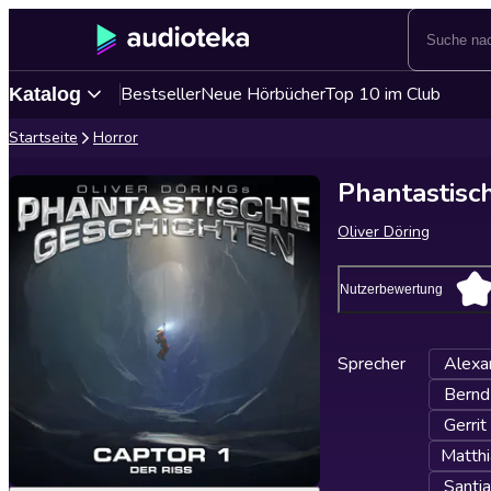
Bestseller
Neue Hörbücher
Top 10 im Club
Katalog
Startseite
Horror
Phantastisc
Oliver Döring
Nutzerbewertung
Sprecher
Alexa
Bernd
Gerri
Matthi
Santi