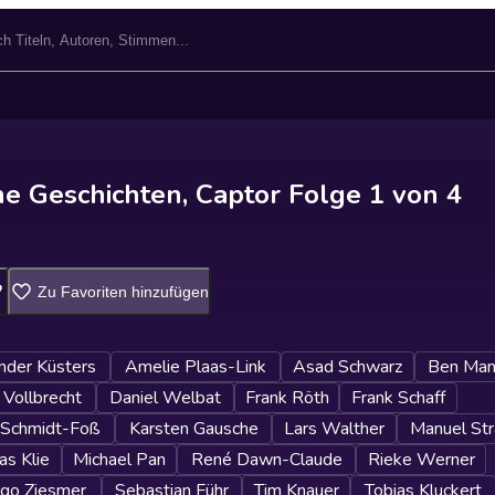
he Geschichten, Captor Folge 1 von 4
Zu Favoriten hinzufügen
nder Küsters
Amelie Plaas-Link
Asad Schwarz
Ben Man
 Vollbrecht
Daniel Welbat
Frank Röth
Frank Schaff
t Schmidt-Foß
Karsten Gausche
Lars Walther
Manuel St
as Klie
Michael Pan
René Dawn-Claude
Rieke Werner
ago Ziesmer
Sebastian Führ
Tim Knauer
Tobias Kluckert