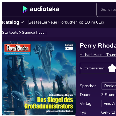
Bestseller
Neue Hörbücher
Top 10 im Club
Katalog
Startseite
Science Fiction
Perry Rhoda
Michael Marcus Thurn
Nutzerbewertung
Sprecher
Renie
Dauer
3 Stund
Verlag
Eins A
Typ
Gekürzt