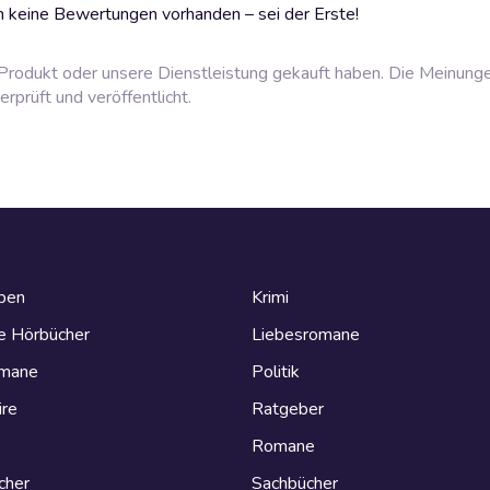
 keine Bewertungen vorhanden – sei der Erste!
rodukt oder unsere Dienstleistung gekauft haben. Die Meinung
prüft und veröffentlicht.
eben
Krimi
e Hörbücher
Liebesromane
omane
Politik
ire
Ratgeber
Romane
cher
Sachbücher