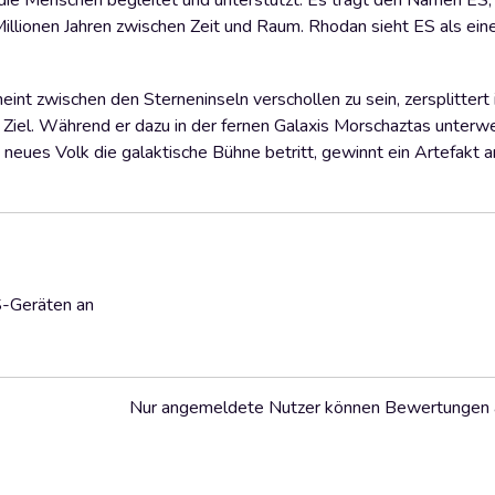
die Menschen begleitet und unterstützt: Es trägt den Namen ES
n Millionen Jahren zwischen Zeit und Raum. Rhodan sieht ES als ei
int zwischen den Sterneninseln verschollen zu sein, zersplittert
Ziel. Während er dazu in der fernen Galaxis Morschaztas unterwe
in neues Volk die galaktische Bühne betritt, gewinnt ein Artefakt
S-Geräten an
Nur angemeldete Nutzer können Bewertungen