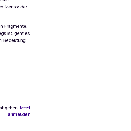
, man
nen Mentor der
 in Fragmente.
gs ist, geht es
 an Bedeutung:
 abgeben.
Jetzt
anmelden