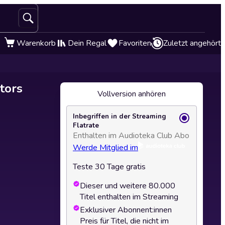
Warenkorb
Dein Regal
Favoriten
Zuletzt angehört
tors
Vollversion anhören
Inbegriffen in der Streaming
Flatrate
Enthalten im Audioteka Club Abo
Werde Mitglied im
Teste 30 Tage gratis
Dieser und weitere 80.000
Titel enthalten im Streaming
Exklusiver Abonnent:innen
Preis für Titel, die nicht im