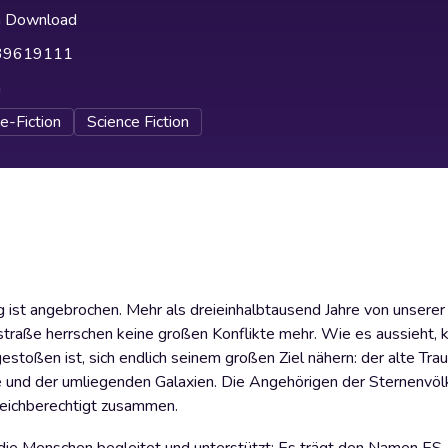
h Download
39619111
h
e-Fiction
Science Fiction
ist angebrochen. Mehr als dreieinhalbtausend Jahre von unserer 
straße herrschen keine großen Konflikte mehr. Wie es aussieht, 
estoßen ist, sich endlich seinem großen Ziel nähern: der alte Tr
e und der umliegenden Galaxien. Die Angehörigen der Sternenvölk
gleichberechtigt zusammen.