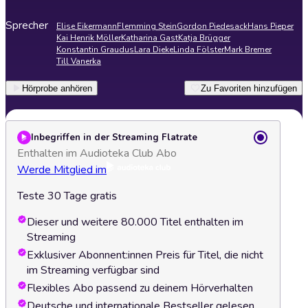
Sprecher
Elise Eikermann
Flemming Stein
Gordon Piedesack
Hans Pieper
Kai Henrik Möller
Katharina Gast
Katja Brügger
Konstantin Graudus
Lara Dieke
Linda Fölster
Mark Bremer
Till Vanerka
Hörprobe anhören
Zu Favoriten hinzufügen
Inbegriffen in der Streaming Flatrate
Enthalten im Audioteka Club Abo
Werde Mitglied im
Teste 30 Tage gratis
Dieser und weitere 80.000 Titel enthalten im
Streaming
Exklusiver Abonnent:innen Preis für Titel, die nicht
im Streaming verfügbar sind
Flexibles Abo passend zu deinem Hörverhalten
Deutsche und internationale Bestseller gelesen