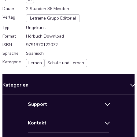
Dauer
2 Stunden 36 Minuten
Verlag
Letrame Grupo Editorial
Typ
Ungekürzt
Format
Hörbuch Download
ISBN
9791370122072
Sprache
Spanisch
Kategorie
Lernen
Schule und Lernen
Kategorien
Neuerscheinungen
Support
Angebote
Hilfe
Bestseller Audiobooks
Kontakt
Audioteka Nutzungsbedingungen
Bildung und Wissen
Impressum