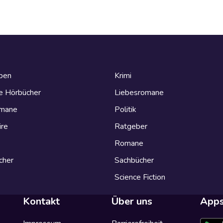
eben
Krimi
e Hörbücher
Liebesromane
omane
Politik
ire
Ratgeber
Romane
cher
Sachbücher
Science Fiction
Kontakt
Über uns
App