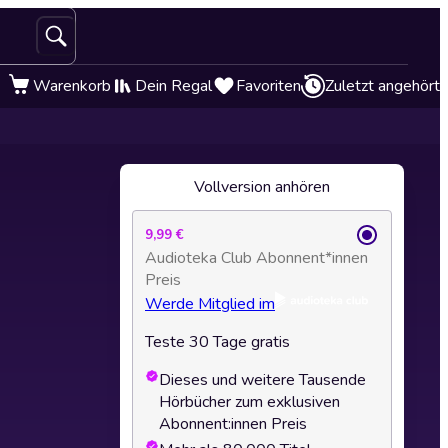
Warenkorb
Dein Regal
Favoriten
Zuletzt angehört
Vollversion anhören
9,99 €
Audioteka Club Abonnent*innen
Preis
Werde Mitglied im
Teste 30 Tage gratis
Dieses und weitere Tausende
Hörbücher zum exklusiven
Abonnent:innen Preis