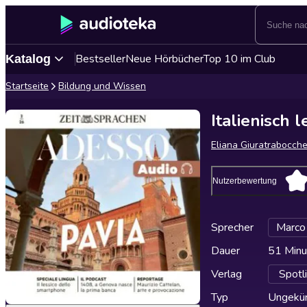
Bestseller
Neue Hörbücher
Top 10 im Club
Katalog
Startseite
Bildung und Wissen
Italienisch 
Eliana Giuratrabocche
Nutzerbewertung
Sprecher
Marco
Dauer
51 Minu
Verlag
Spotl
Typ
Ungekür