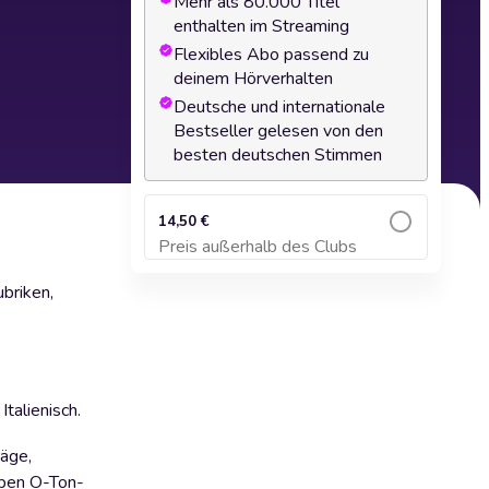
Mehr als 80.000 Titel
enthalten im Streaming
Flexibles Abo passend zu
deinem Hörverhalten
Deutsche und internationale
Bestseller gelesen von den
besten deutschen Stimmen
14,50 €
Preis außerhalb des Clubs
Zum Warenkorb hinzufügen
briken,
talienisch.
räge,
eben O-Ton-