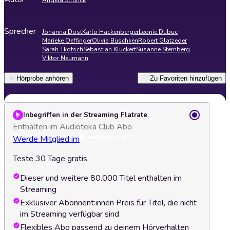
Angela Strunck
Sprecher
Johanna Dost
Karlo Hackenberger
Leonie Dubuc
Marieke Oeffinger
Olivia Büschken
Robert Glatzeder
Sarah Tkotsch
Sebastian Kluckert
Susanne Sternberg
Viktor Neumann
Hörprobe anhören
Zu Favoriten hinzufügen
Inbegriffen in der Streaming Flatrate
Enthalten im Audioteka Club Abo
Werde Mitglied im
Teste 30 Tage gratis
Dieser und weitere 80.000 Titel enthalten im
Streaming
Exklusiver Abonnent:innen Preis für Titel, die nicht
im Streaming verfügbar sind
Flexibles Abo passend zu deinem Hörverhalten