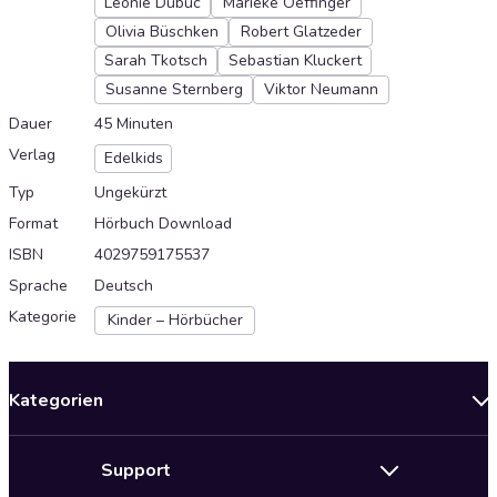
Leonie Dubuc
Marieke Oeffinger
Olivia Büschken
Robert Glatzeder
Sarah Tkotsch
Sebastian Kluckert
Susanne Sternberg
Viktor Neumann
Dauer
45 Minuten
Verlag
Edelkids
Typ
Ungekürzt
Format
Hörbuch Download
ISBN
4029759175537
Sprache
Deutsch
Kategorie
Kinder – Hörbücher
Kategorien
Neuerscheinungen
Support
Angebote