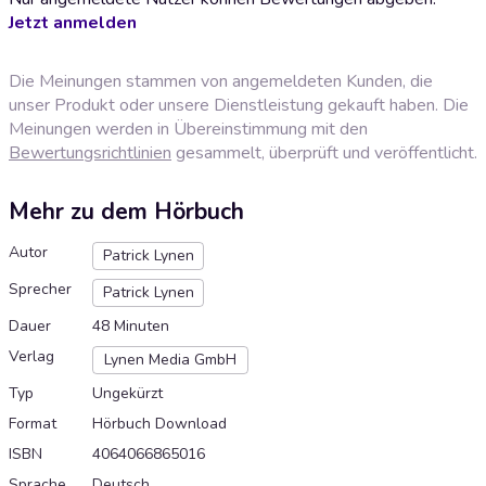
Jetzt anmelden
Die Meinungen stammen von angemeldeten Kunden, die
unser Produkt oder unsere Dienstleistung gekauft haben. Die
Meinungen werden in Übereinstimmung mit den
Bewertungsrichtlinien
gesammelt, überprüft und veröffentlicht.
Mehr zu dem Hörbuch
Autor
Patrick Lynen
Sprecher
Patrick Lynen
Dauer
48 Minuten
Verlag
Lynen Media GmbH
Typ
Ungekürzt
Format
Hörbuch Download
ISBN
4064066865016
Sprache
Deutsch