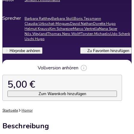
Simeon Hrissomallis
Sprecher
Barbara Ratthey
Barbara Stoll
Boris Tessmann
Claudia Urbschat-Mingues
David Nathan
Dorette Hugo
Helmut Krauss
Kim Schweizer
Marco Ventrella
Nana Spier
Nils Weyland
Thomas Nero Wolff
Torsten Michaelis
Udo Schenk
Uschi Hugo
Hörprobe anhören
Zu Favoriten hinzufügen
Vollversion anhören
5,00 €
Zum Warenkorb hinzufügen
Startseite
Horror
Beschreibung