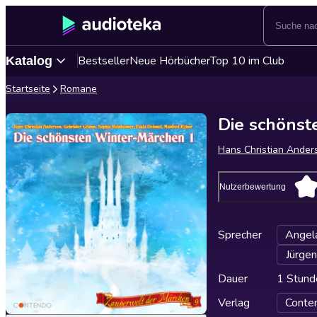
Bestseller
Neue Hörbücher
Top 10 im Club
Katalog
Startseite
Romane
Die schöns
Hans Christian Ander
Nutzerbewertung
Sprecher
Angel
Jürge
Dauer
1 Stund
Verlag
Conte