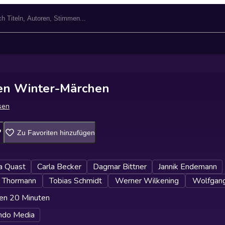
ten Winter-Märchen
sen
Zu Favoriten hinzufügen
a Quast
Carla Becker
Dagmar Bittner
Jannik Endemann
n Thormann
Tobias Schmidt
Werner Wilkening
Wolfgan
en 20 Minuten
ndo Media