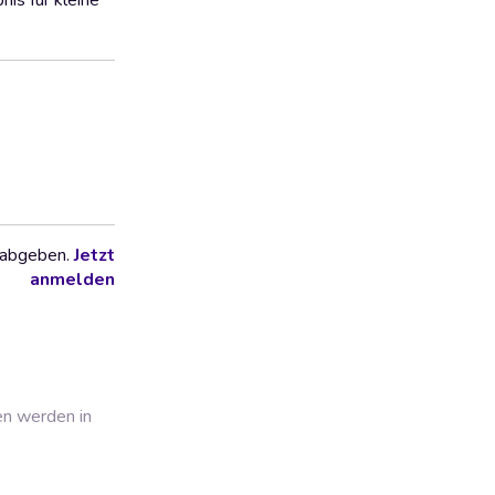
is für kleine
 abgeben.
Jetzt
anmelden
en werden in