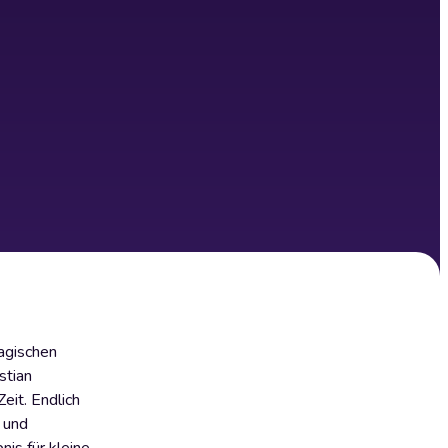
magischen
stian
eit. Endlich
 und