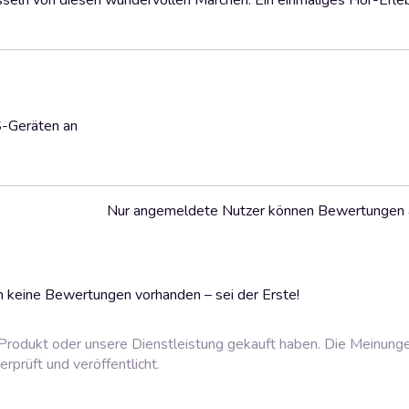
sseln von diesen wundervollen Märchen. Ein einmaliges Hör-Erlebn
S-Geräten an
Nur angemeldete Nutzer können Bewertungen
 keine Bewertungen vorhanden – sei der Erste!
rodukt oder unsere Dienstleistung gekauft haben. Die Meinung
prüft und veröffentlicht.