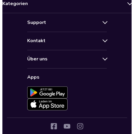
Kategorien
Neuerscheinungen
Support
Angebote
Hilfe
Bestseller Audiobooks
Kontakt
Audioteka Nutzungsbedingungen
Bildung und Wissen
Impressum
AGB für Audioteka Abo
Biografien
Über uns
Audioteka Club Nutzungsbedingungen
by Audioteka
Barrierefreiheit
Datenschutzbestimmungen
Fantasy
Apps
Audioteka Club
Datenschutzeinstellungen
Freizeit und Leben
Audioteka in anderen Ländern
Fremdsprachige Hörbücher
Historische Romane
Humor und Satire
Jugend