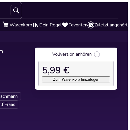
Warenkorb
Dein Regal
Favoriten
Zuletzt angehört
n
Vollversion anhören
5,99 €
Zum Warenkorb hinzufügen
Bachmann
f Fraas