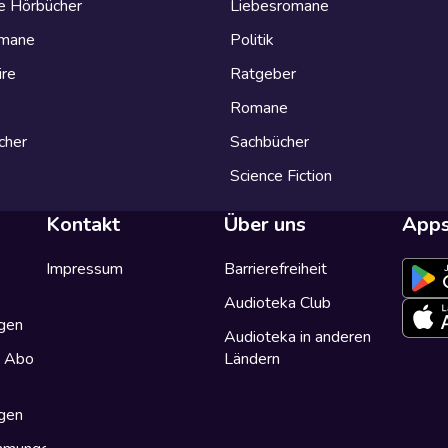
e Hörbücher
Liebesromane
omane
Politik
ire
Ratgeber
Romane
cher
Sachbücher
Science Fiction
Kontakt
Über uns
App
Impressum
Barrierefreiheit
Audioteka Club
gen
Audioteka in anderen
a Abo
Ländern
gen