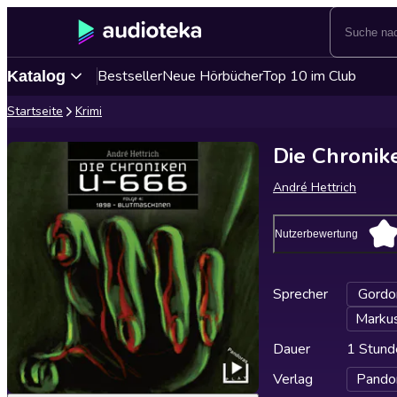
Bestseller
Neue Hörbücher
Top 10 im Club
Katalog
Startseite
Krimi
Die Chronik
André Hettrich
Nutzerbewertung
Sprecher
Gordo
Marku
Dauer
1 Stund
Verlag
Pando