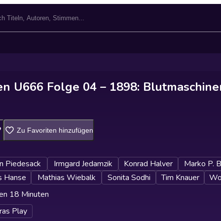
en U666 Folge 04 – 1898: Blutmaschine
Zu Favoriten hinzufügen
n Piedesack
Irmgard Jedamzik
Konrad Halver
Marko P. 
s Hanse
Mathias Wiebalk
Sonita Sodhi
Tim Knauer
Wol
en 18 Minuten
ras Play