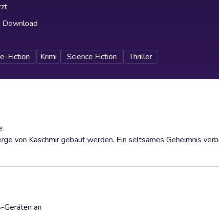
zt
h Download
h
e-Fiction
Krimi
Science Fiction
Thriller
e.
 Berge von Kaschmir gebaut werden. Ein seltsames Geheimnis verb
S-Geräten an