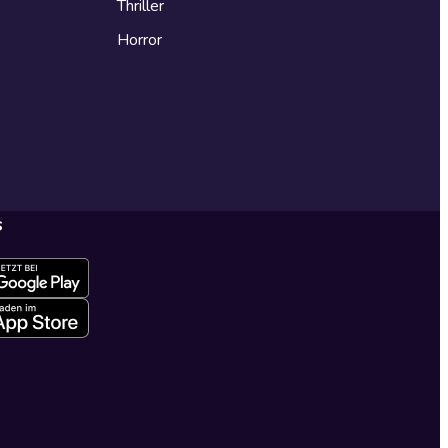
Thriller
Horror
s