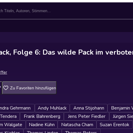
ack, Folge 6: Das wilde Pack im verbot
iffer
Zu Favoriten hinzufügen
ndra Gehrmann
Andy Muhlack
Anna Stijohann
Benjamin 
 Tendera
Frank Bahrenberg
Jens Peter Fiedler
Jürgen Si
m Walgate
Nadine Kühn
Natascha Cham
Suzan Erentok