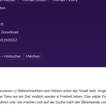
s Küchler
Thomas Linden
Thomas Peters
ten
zt
h Download
03290557
h
 – Hörbücher
Märchen
rlassenen U-Bahnschächten und Höhlen unter der Stadt lebt. Ange
iere nur ein Ziel: endlich wieder in Freiheit leben. Das wilde P
 führen soll. Sie machen sich auf die Suche nach der Biberbande v