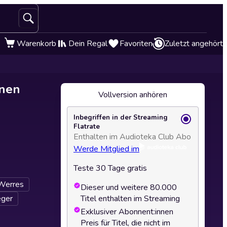
Warenkorb
Dein Regal
Favoriten
Zuletzt angehört
enen
Vollversion anhören
Inbegriffen in der Streaming
Flatrate
Enthalten im Audioteka Club Abo
Werde Mitglied im
Teste 30 Tage gratis
Werres
Dieser und weitere 80.000
eger
Titel enthalten im Streaming
Exklusiver Abonnent:innen
Preis für Titel, die nicht im