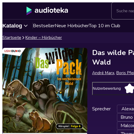
Bestseller
Neue Hörbücher
Top 10 im Club
Katalog
Startseite
Kinder – Hörbücher
Das wilde P
Wald
André Marx
,
Boris Pfe
Nutzerbewertung
Sprecher
Alexa
Bruno
Malco