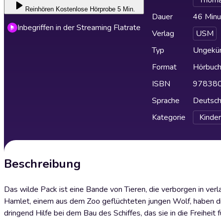
Thoma
Reinhören
Kostenlose Hörprobe 5 Min.
Dauer
46 Minu
Inbegriffen in der Streaming Flatrate
Verlag
USM
Typ
Ungekür
Format
Hörbuc
ISBN
97838
Sprache
Deutsc
Kategorie
Kinder
Beschreibung
Das wilde Pack ist eine Bande von Tieren, die verborgen in ve
Hamlet, einem aus dem Zoo geflüchteten jungen Wolf, haben die T
dringend Hilfe bei dem Bau des Schiffes, das sie in die Freiheit