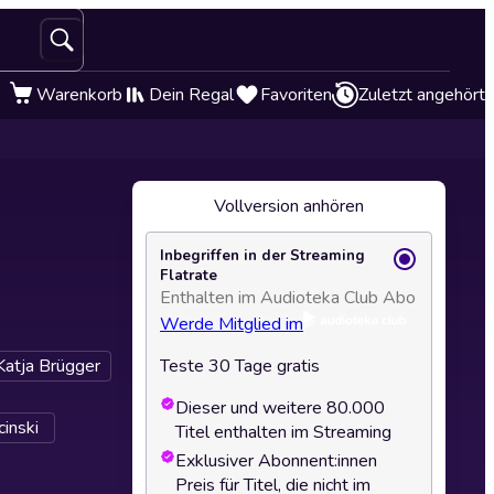
Warenkorb
Dein Regal
Favoriten
Zuletzt angehört
Vollversion anhören
Inbegriffen in der Streaming
Flatrate
Enthalten im Audioteka Club Abo
Werde Mitglied im
Katja Brügger
Teste 30 Tage gratis
Dieser und weitere 80.000
inski
Titel enthalten im Streaming
Exklusiver Abonnent:innen
Preis für Titel, die nicht im