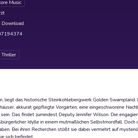
core Music
zt
h Download
07194374
h
Thriller
n, liegt das historische Steinkohlebergwerk Golden Swampland. 
häuser, akkurat gepflegte Vorgärten, eine eingeschworene Nachb
sein. Das findet zumindest Deputy Jennifer Wilson. Die engagiert
ßbürgerlicher Idylle in einem mutmaßlichen Selbstmordfall. Doch 
raben. Bei ihren Recherchen stößt sie dabei vermehrt auf mysteri
ie sich befindet.