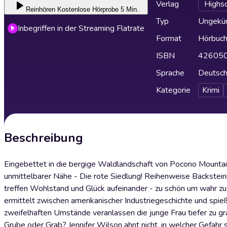
Verlag
Highs
Reinhören
Kostenlose Hörprobe 5 Min.
Typ
Ungekür
Inbegriffen in der Streaming Flatrate
Format
Hörbuc
ISBN
42605
Sprache
Deutsc
Kategorie
Krimi
Beschreibung
Eingebettet in die bergige Waldlandschaft von Pocono Mountai
unmittelbarer Nähe - Die rote Siedlung! Reihenweise Backstein
treffen Wohlstand und Glück aufeinander - zu schön um wahr zu 
ermittelt zwischen amerikanischer Industriegeschichte und spie
zweifelhaften Umstände veranlassen die junge Frau tiefer zu g
Grube oder Grab? Jennifer Wilson ahnt nicht, in welcher Gefahr s