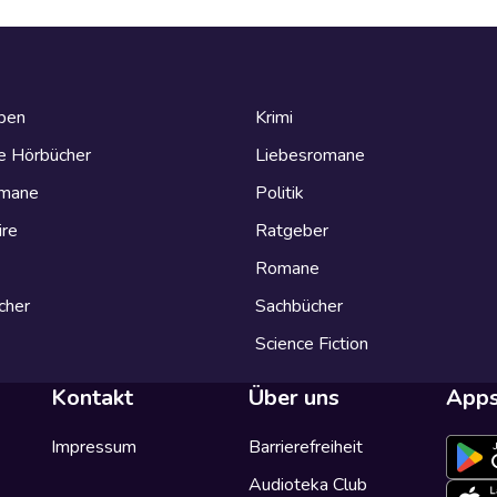
eben
Krimi
e Hörbücher
Liebesromane
omane
Politik
ire
Ratgeber
Romane
cher
Sachbücher
Science Fiction
Kontakt
Über uns
App
Impressum
Barrierefreiheit
Audioteka Club