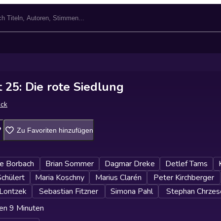
 25: Die rote Siedlung
ack
Zu Favoriten hinzufügen
ne Borbach
Brian Sommer
Dagmar Dreke
Detlef Tams
chülert
Maria Koschny
Marius Clarén
Peter Kirchberger
 Lontzek
Sebastian Fitzner
Simona Pahl
Stephan Chrzesc
en 9 Minuten