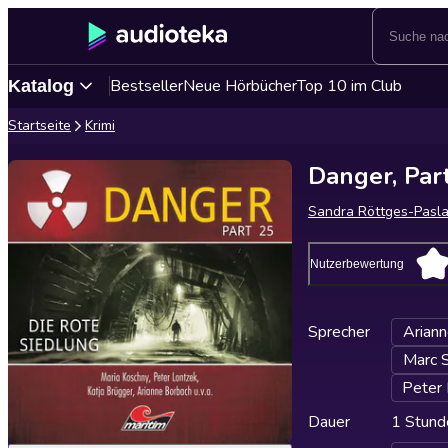
Bestseller
Neue Hörbücher
Top 10 im Club
Katalog
Startseite
Krimi
Danger, Part
Sandra Röttges-Pasl
Nutzerbewertung
Sprecher
Arian
Marc S
Peter
Dauer
1 Stund