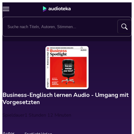
Business-Englisch lernen Audio - Umgang mit
Vorgesetzten
Spieldauer
1 Stunden 12 Minuten
Autor