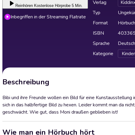
Verlag
Kiddin
Reinhören
Kostenlose Hörprobe 5 Min.
Typ
Ungekür
Inbegriffen in der Streaming Flatrate
Format
Hörbuc
ISBN
40336
Sprache
Deutsc
Kategorie
Kinder
Beschreibung
Bibi und ihre Freunde wollen ein Bild für eine Kunstausstellung i
sich in das halbfertige Bild zu hexen. Leider kommt man da nicht
geschwächt. Wie gut, dass Moni draußen geblieben ist!
Wie man ein Hörbuch hört