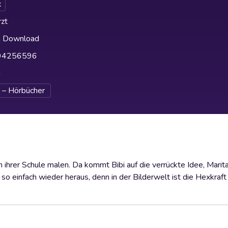
x
zt
h Download
94256596
h
 – Hörbücher
n ihrer Schule malen. Da kommt Bibi auf die verrückte Idee, Marita
 so einfach wieder heraus, denn in der Bilderwelt ist die Hexkraf