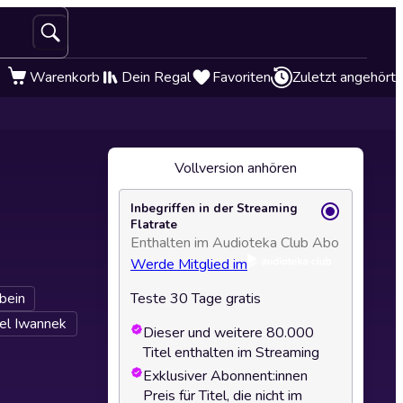
Warenkorb
Dein Regal
Favoriten
Zuletzt angehört
Vollversion anhören
Inbegriffen in der Streaming
Flatrate
Enthalten im Audioteka Club Abo
Werde Mitglied im
bein
Teste 30 Tage gratis
el Iwannek
Dieser und weitere 80.000
Titel enthalten im Streaming
Exklusiver Abonnent:innen
Preis für Titel, die nicht im