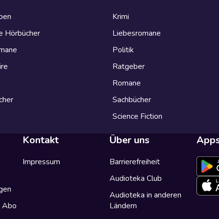
eben
Krimi
e Hörbücher
Liebesromane
omane
Politik
ire
Ratgeber
Romane
cher
Sachbücher
Science Fiction
Kontakt
Über uns
App
Impressum
Barrierefreiheit
Audioteka Club
gen
Audioteka in anderen
a Abo
Ländern