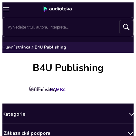
Hlavní stránka
B4U Publishing
B4U Publishing
Sun-c'
Umění války
249 Kč
4.2
Kategorie
Novinky
Zákaznická podpora