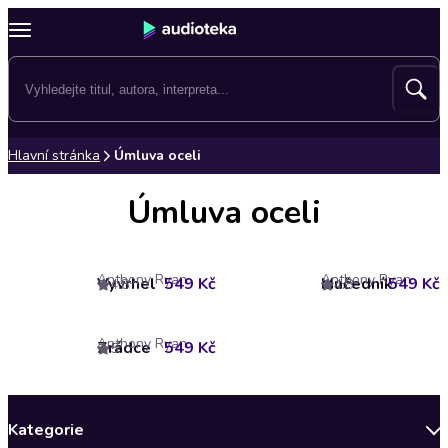
Hlavní stránka
Úmluva oceli
Úmluva oceli
Anthony Ryan
Anthony Ryan
Vyvrhel
549 Kč
Mučedník
549 Kč
4.8
4.8
Anthony Ryan
Zrádce
549 Kč
5
Kategorie