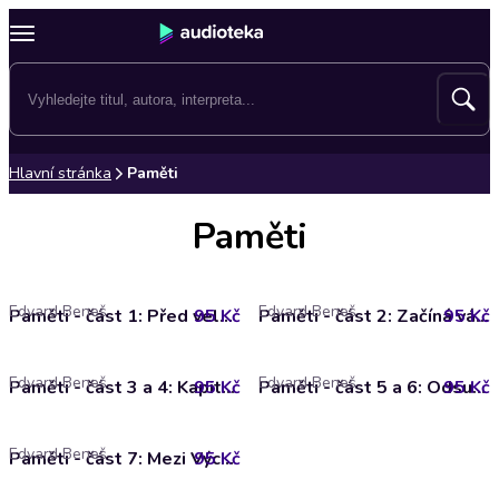
Hlavní stránka
Paměti
Paměti
Edvard Beneš
Edvard Beneš
95 Kč
Paměti - část 1: Před velkou bouří
95 Kč
Paměti - část 2: Začíná válka
Edvard Beneš
Edvard Beneš
95 Kč
Paměti - část 3 a 4: Kapitulace Francie a napadení SSSR
95 Kč
Paměti - část 5 a 6: Odsun sudetských Němců a USA ve válce
Edvard Beneš
95 Kč
Paměti - část 7: Mezi Východem a Západem