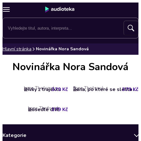
Hlavní stránka
Novinářka Nora Sandová
Novinářka Nora Sandová
Lone Theilsová
Lone Theilsová
Dívky z trajektu
379 Kč
379 Kč
Žena, po které se slehla zem
4.9
4.5
Lone Theilsová
Posedlé dítě
379 Kč
5
Kategorie